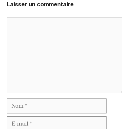
Laisser un commentaire
Commentaire
Nom
E-