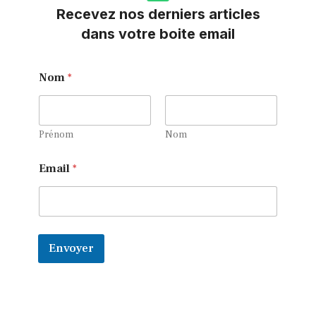
Recevez nos derniers articles
dans votre boite email
*
Nom
*
E
m
a
i
l
Prénom
Nom
E
m
Email
*
a
i
l
Envoyer