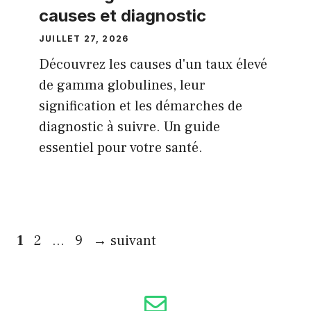
causes et diagnostic
JUILLET 27, 2026
Découvrez les causes d'un taux élevé
de gamma globulines, leur
signification et les démarches de
diagnostic à suivre. Un guide
essentiel pour votre santé.
Page
Page
Page
1
2
…
9
→
suivant