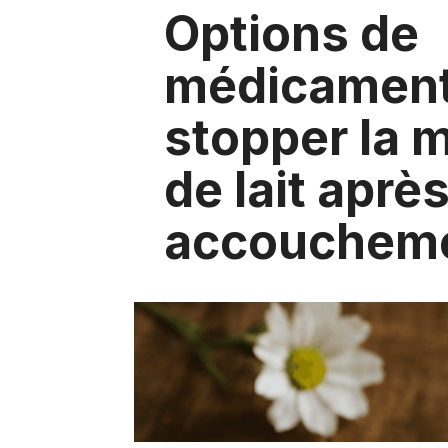
Options de
médicament
stopper la 
de lait aprè
accouchem