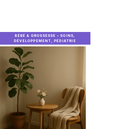
BÉBÉ & GROSSESSE – SOINS,
DÉVELOPPEMENT, PÉDIATRIE