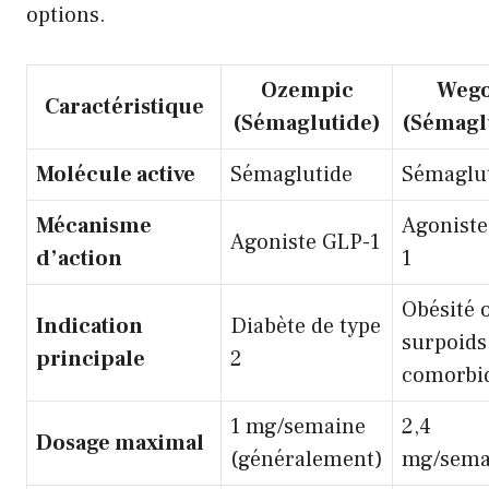
options.
Ozempic
Weg
Caractéristique
(Sémaglutide)
(Sémagl
Molécule active
Sémaglutide
Sémaglu
Mécanisme
Agoniste
Agoniste GLP-1
d’action
1
Obésité 
Indication
Diabète de type
surpoids
principale
2
comorbid
1 mg/semaine
2,4
Dosage maximal
(généralement)
mg/sema