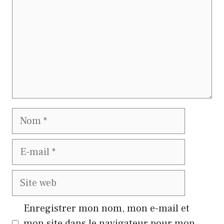
Nom
E-
mail
Site
web
Enregistrer mon nom, mon e-mail et
mon site dans le navigateur pour mon