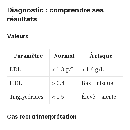
Diagnostic : comprendre ses
résultats
Valeurs
Paramètre
Normal
À risque
LDL
< 1.3 g/L
> 1.6 g/L
HDL
> 0.4
Bas = risque
Triglycérides
< 1.5
Élevé = alerte
Cas réel d’interprétation