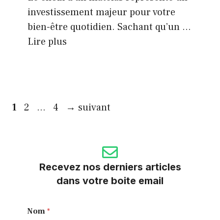
investissement majeur pour votre
bien-être quotidien. Sachant qu’un ...
Lire plus
Page
Page
Page
1
2
…
4
→
suivant
Recevez nos derniers articles
dans votre boite email
Nom
*