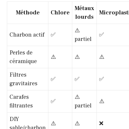
Métaux
Méthode
Chlore
Microplast
lourds
⚠️
Charbon actif
✅
✅
partiel
Perles de
⚠️
⚠️
⚠️
céramique
Filtres
✅
✅
✅
gravitaires
Carafes
⚠️
✅
⚠️
filtrantes
partiel
DIY
⚠️
⚠️
❌
sable/charbon