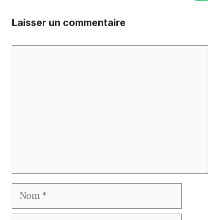
Laisser un commentaire
Commentaire
Nom