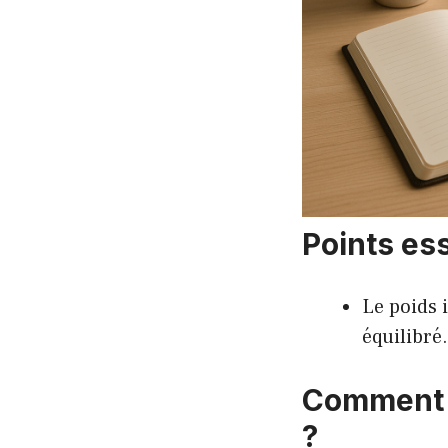
Points ess
Le poids 
équilibré.
Comment f
?