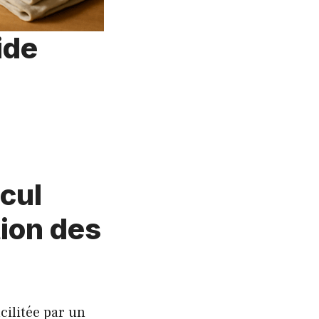
ide
lcul
tion des
cilitée par un