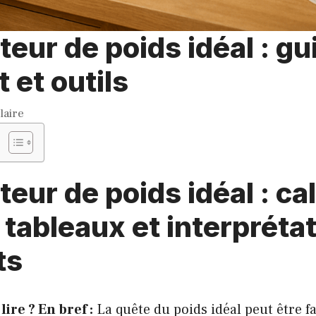
teur de poids idéal : gu
 et outils
laire
teur de poids idéal : ca
, tableaux et interpréta
ts
lire ? En bref :
La quête du poids idéal peut être fa