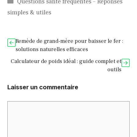
Catégories
Questions santé fréquentes – Réponses
simples & utiles
Remède de grand-mère pour baisser le fer :
solutions naturelles efficaces
Calculateur de poids idéal : guide complet et
outils
Laisser un commentaire
Commentaire