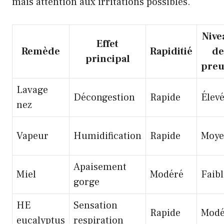
mais attention aux irritations possibles.
Nive
Effet
Remède
Rapiditié
de
principal
preu
Lavage
Décongestion
Rapide
Élev
nez
Vapeur
Humidification
Rapide
Moy
Apaisement
Miel
Modéré
Faibl
gorge
HE
Sensation
Rapide
Modé
eucalyptus
respiration