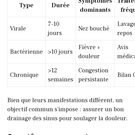
Symptômes
Trait
Type
Durée
dominants
fréq
7-10
Lavag
Virale
Nez bouché
jours
repos
Fièvre +
Avis
Bactérienne
>10 jours
douleur
médic
>12
Congestion
Chronique
Bilan
semaines
persistante
Bien que leurs manifestations diffèrent, un
objectif commun s’impose : assurer un bon
drainage des sinus pour soulager la douleur.