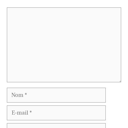
Commentaire
Nom
E-
mail
Site