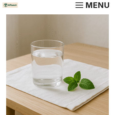
Aller
MENU
au
contenu