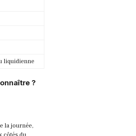
e
u liquidienne
onnaître ?
e la journée,
x côtés du