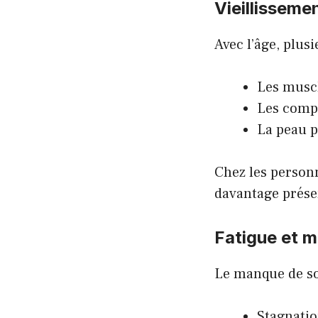
Vieillisseme
Avec l’âge, plu
Les muscl
Les comp
La peau p
Chez les person
davantage prése
Fatigue et 
Le manque de som
Stagnatio