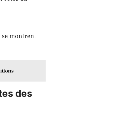
s se montrent
utions
tes des