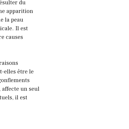
ésulter du
une apparition
e la peau
ale. Il est
re causes
raisons
-elles être le
gonflements
affecte un seul
els, il est