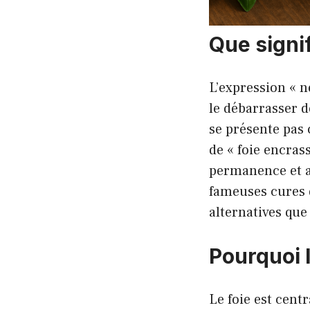
Que signif
L’expression « n
le débarrasser d
se présente pas 
de « foie encras
permanence et as
fameuses cures 
alternatives que 
Pourquoi l
Le foie est cent