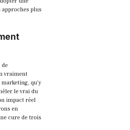
 Adopter une
es approches plus
iment
 de
on vraiment
n marketing, qu’y
êler le vrai du
on impact réel
rons en
une cure de trois