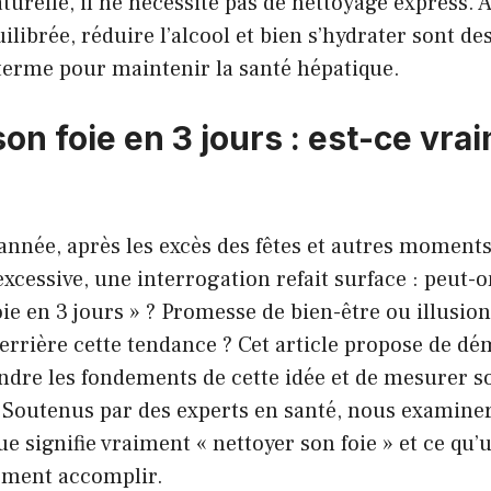
aturelle, il ne nécessite pas de nettoyage express.
ilibrée, réduire l’alcool et bien s’hydrater sont d
 terme pour maintenir la santé hépatique.
on foie en 3 jours : est-ce vra
?
année, après les excès des fêtes et autres moments
cessive, une interrogation refait surface : peut-
oie en 3 jours » ? Promesse de bien-être ou illusio
derrière cette tendance ? Cet article propose de dém
ndre les fondements de cette idée et de mesurer s
. Soutenus par des experts en santé, nous examine
e signifie vraiment « nettoyer son foie » et ce qu’
lement accomplir.