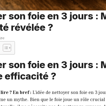
r son foie en 3 jours :
ité révélée ?
ire
r son foie en 3 jours :
e efficacité ?
lire ? En bref :
L’idée de nettoyer son foie en 3 jou
e un mythe. Bien que le foie joue un rôle crucial