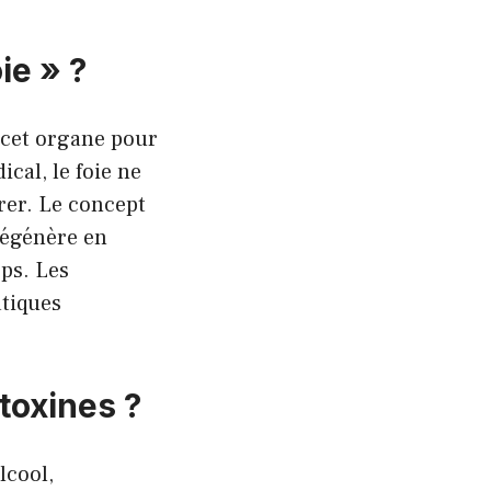
ie » ?
r cet organe pour
cal, le foie ne
rer. Le concept
 régénère en
ps. Les
atiques
toxines ?
lcool,