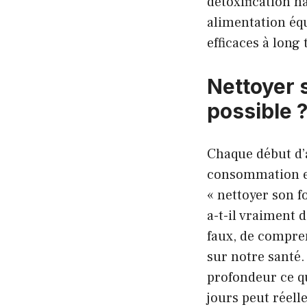
détoxification n
alimentation équ
efficaces à long
Nettoyer s
possible 
Chaque début d’
consommation ex
« nettoyer son f
a-t-il vraiment 
faux, de compre
sur notre santé
profondeur ce qu
jours peut réel