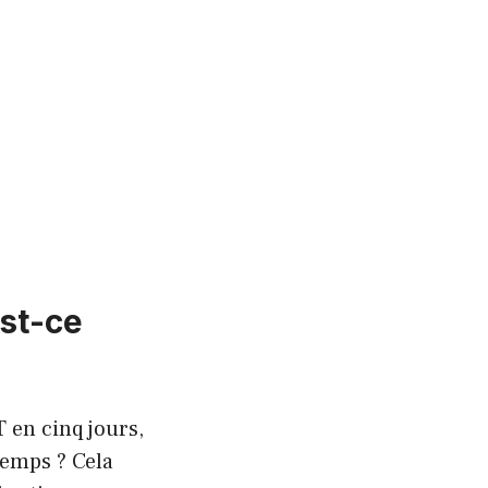
est-ce
 en cinq jours,
temps ? Cela