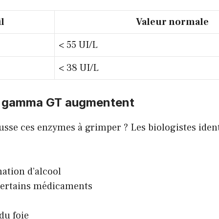
il
Valeur normale
< 55 UI/L
< 38 UI/L
s gamma GT augmentent
usse ces enzymes à grimper ? Les biologistes ident
tion d’alcool
certains médicaments
du foie