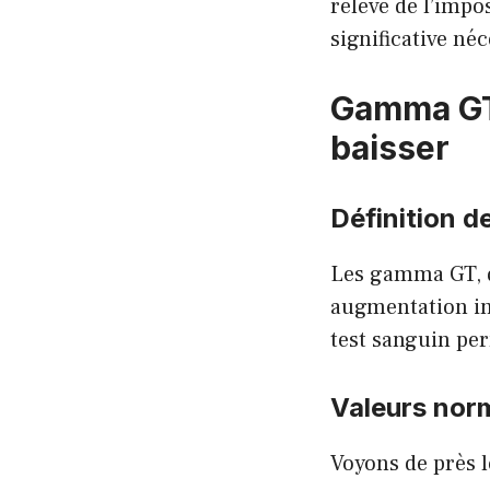
relève de l’impo
significative né
Gamma GT 
baisser
Définition 
Les gamma GT, q
augmentation in
test sanguin per
Valeurs nor
Voyons de près 