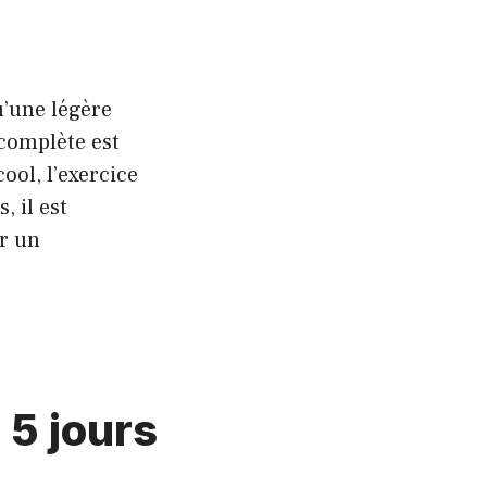
u’une légère
 complète est
ool, l’exercice
, il est
er un
 5 jours