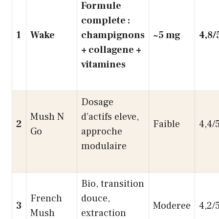
Formule
complete :
1
Wake
champignons
~5 mg
4,8/
+ collagene +
vitamines
Dosage
Mush N
d’actifs eleve,
2
Faible
4,4/
Go
approche
modulaire
Bio, transition
French
douce,
3
Moderee
4,2/
Mush
extraction