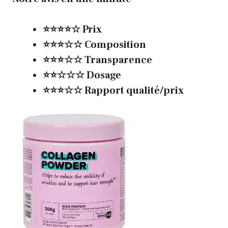
⭐⭐⭐⭐☆ Prix
⭐⭐⭐☆☆ Composition
⭐⭐⭐☆☆ Transparence
⭐⭐☆☆☆ Dosage
⭐⭐⭐☆☆ Rapport qualité/prix