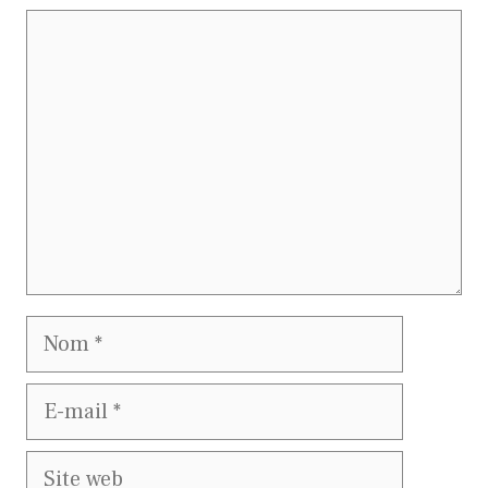
Commentaire
Nom
E-
mail
Site