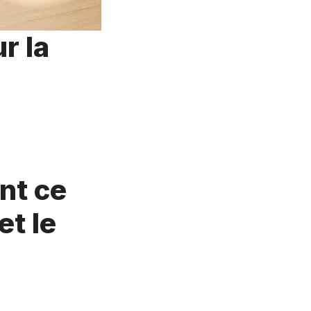
r la
ent ce
et le