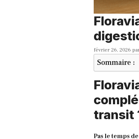
Floravi
digesti
février 26, 2026
pa
Sommaire :
Floravi
complém
transit 
Pas le temps de 