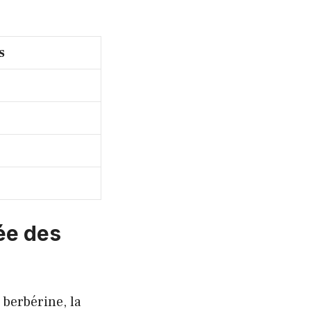
s
lée des
 berbérine, la