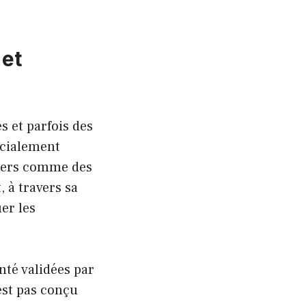
 et
s et parfois des
écialement
égers comme des
 à travers sa
er les
nté validées par
est pas conçu