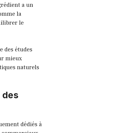
ngrédient a un
 comme la
ilibrer le
e des études
our mieux
tiques naturels
e des
iquement dédiés à