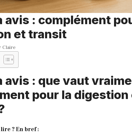
a avis : complément pou
on et transit
r
Claire
a avis : que vaut vraim
ent pour la digestion 
?
lire ? En bref :