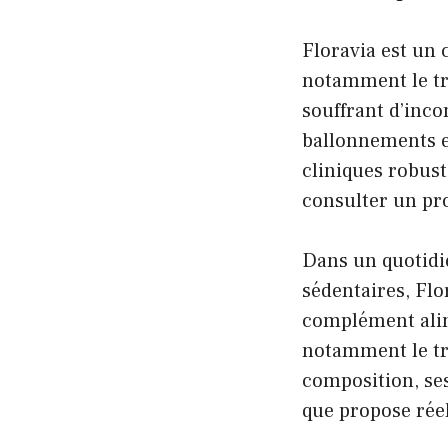
Floravia est un 
notamment le tra
souffrant d’inco
ballonnements et
cliniques robuste
consulter un pr
Dans un quotidie
sédentaires, Fl
complément alime
notamment le tra
composition, se
que propose rée