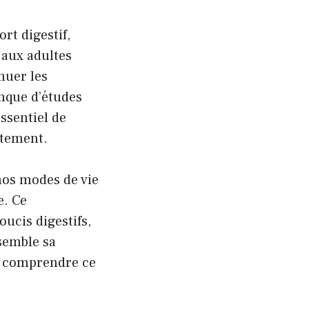
rt digestif,
 aux adultes
nuer les
anque d’études
essentiel de
itement.
nos modes de vie
e. Ce
ucis digestifs,
semble sa
x comprendre ce