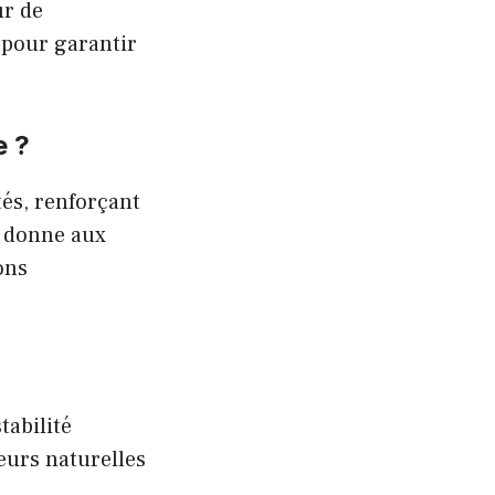
ur de
s pour garantir
e ?
és, renforçant
e donne aux
ons
tabilité
veurs naturelles