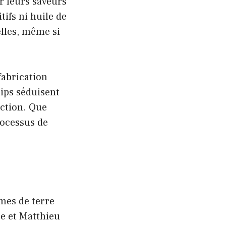
r leurs saveurs
ifs ni huile de
elles, même si
fabrication
hips séduisent
uction. Que
rocessus de
mmes de terre
ce et Matthieu