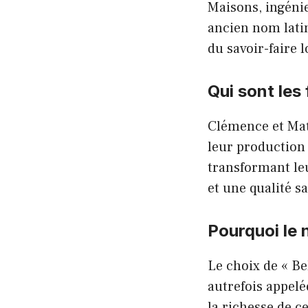
Maisons, ingénie
ancien nom latin
du savoir-faire l
Qui sont les
Clémence et Mat
leur production 
transformant leu
et une qualité 
Pourquoi le 
Le choix de « Be
autrefois appelée
la richesse de ce