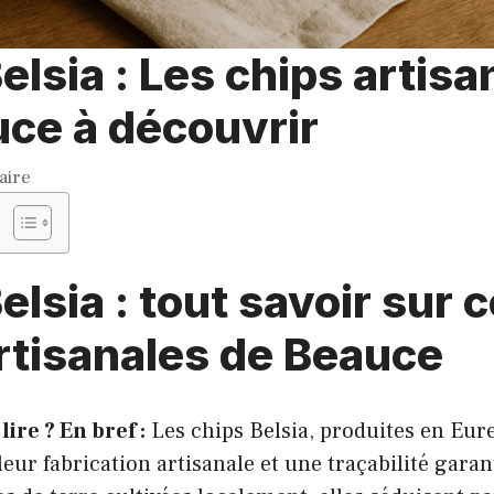
elsia : Les chips artisa
ce à découvrir
aire
elsia : tout savoir sur 
rtisanales de Beauce
lire ? En bref :
Les chips Belsia, produites en Eure
leur fabrication artisanale et une traçabilité garan