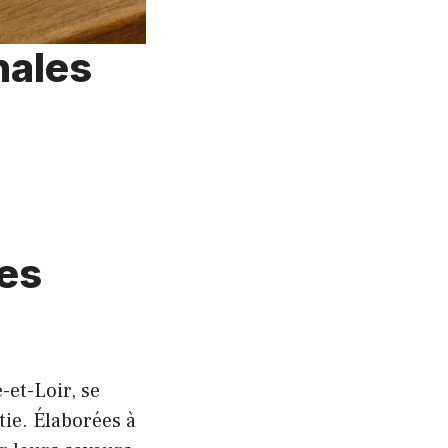
nales
ces
-et-Loir, se
tie. Élaborées à