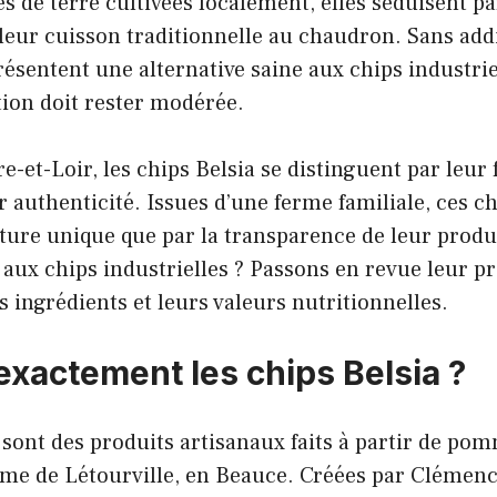
 de terre cultivées localement, elles séduisent pa
leur cuisson traditionnelle au chaudron. Sans addit
résentent une alternative saine aux chips industri
on doit rester modérée.
e-et-Loir, les chips Belsia se distinguent par leur 
ur authenticité. Issues d’une ferme familiale, ces c
xture unique que par la transparence de leur prod
e aux chips industrielles ? Passons en revue leur p
rs ingrédients et leurs valeurs nutritionnelles.
exactement les chips Belsia ?
 sont des produits artisanaux faits à partir de po
erme de Létourville, en Beauce. Créées par Clémen