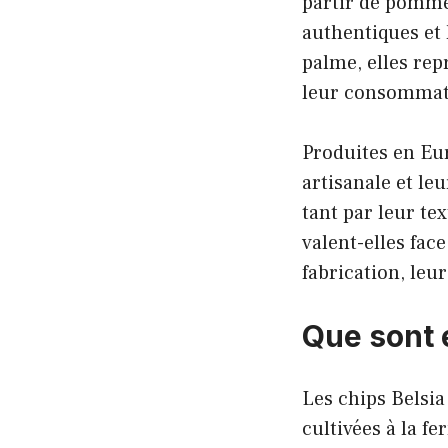
partir de pommes
authentiques et 
palme, elles rep
leur consommati
Produites en Eur
artisanale et le
tant par leur te
valent-elles fac
fabrication, leu
Que sont 
Les chips Belsia
cultivées à la f