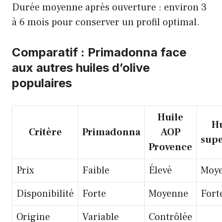
Durée moyenne après ouverture : environ 3
à 6 mois pour conserver un profil optimal.
Comparatif : Primadonna face
aux autres huiles d’olive
populaires
Huile
Hu
Critère
Primadonna
AOP
sup
Provence
Prix
Faible
Élevé
Moy
Disponibilité
Forte
Moyenne
Fort
Origine
Variable
Contrôlée