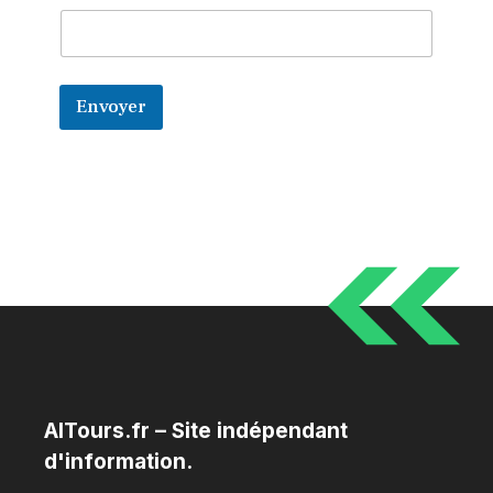
m
N
o
m
*
Envoyer
AITours.fr – Site indépendant
d'information.