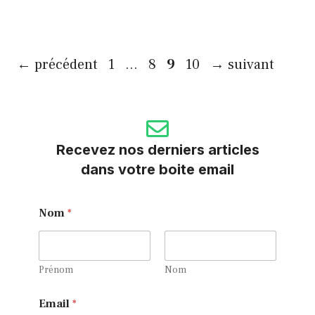
Page
Page
Page
Page
←
précédent
1
…
8
9
10
→
suivant
Recevez nos derniers articles
dans votre boite email
Nom
*
Prénom
Nom
N
Email
*
o