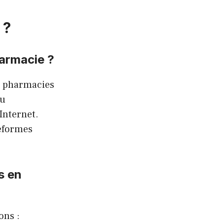
 ?
harmacie ?
es pharmacies
ou
Internet.
teformes
s en
ons :