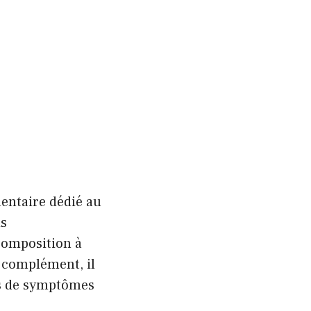
entaire dédié au
is
 composition à
t complément, il
as de symptômes