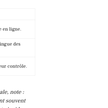
 en ligne.
tingue des
leur contrôle.
le, note :
nt souvent