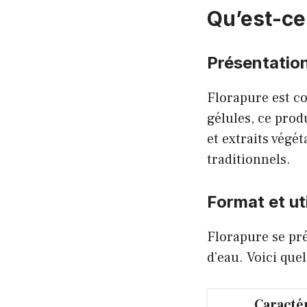
Qu’est-ce
Présentatio
Florapure est c
gélules, ce prod
et extraits végé
traditionnels.
Format et uti
Florapure se pr
d’eau. Voici que
Caracté