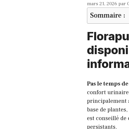
mars 21, 2026
par
Sommaire :
Florapu
disponi
informa
Pas le temps de 
confort urinair
principalement a
base de plantes,
est conseillé de
persistants.