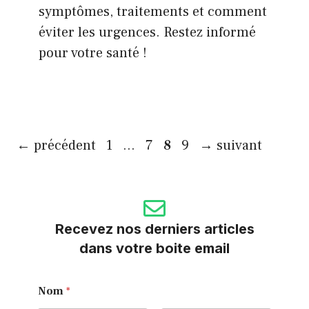
symptômes, traitements et comment
éviter les urgences. Restez informé
pour votre santé !
Page
Page
Page
Page
←
précédent
1
…
7
8
9
→
suivant
Recevez nos derniers articles
dans votre boite email
E
Nom
*
m
a