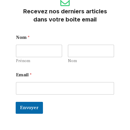
Recevez nos derniers articles
dans votre boite email
*
Nom
*
N
o
m
N
o
Prénom
Nom
m
Email
*
Envoyer