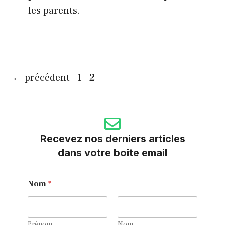
les parents.
Page
Page
←
précédent
1
2
Recevez nos derniers articles
dans votre boite email
*
Nom
*
E
m
a
i
l
Prénom
Nom