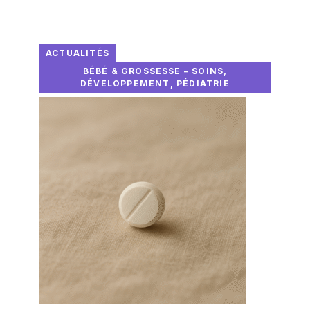
ACTUALITÉS
BÉBÉ & GROSSESSE – SOINS,
DÉVELOPPEMENT, PÉDIATRIE