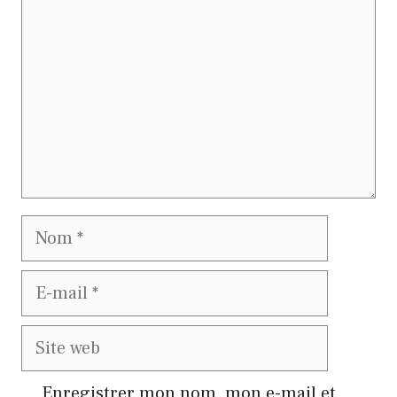
Nom
E-
mail
Site
web
Enregistrer mon nom, mon e-mail et