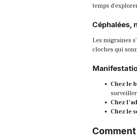
temps d’explorer
Céphalées, n
Les migraines s’
cloches qui sonn
Manifestatio
Chez le 
surveiller
Chez l’a
Chez le 
Comment d