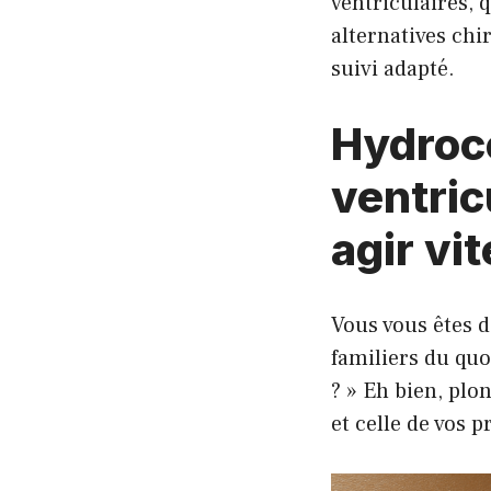
ventriculaires, 
alternatives chi
suivi adapté.
Hydrocé
ventric
agir vit
Vous vous êtes d
familiers du quo
? » Eh bien, plo
et celle de vos p