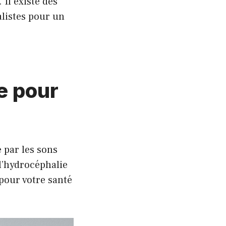
 Il existe des
alistes pour un
e pour
é par les sons
l’hydrocéphalie
 pour votre santé