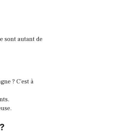
Ce sont autant de
ne ? C’est à
nts.
euse.
?