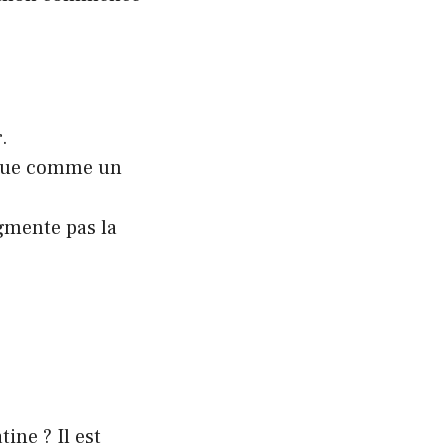
.
esque comme un
gmente pas la
ine ? Il est