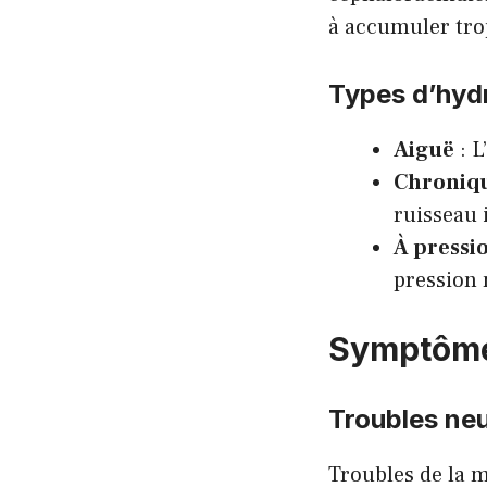
à accumuler trop
Types d’hyd
Aiguë
: L
Chroniq
ruisseau 
À pressi
pression 
Symptôme
Troubles ne
Troubles de la m