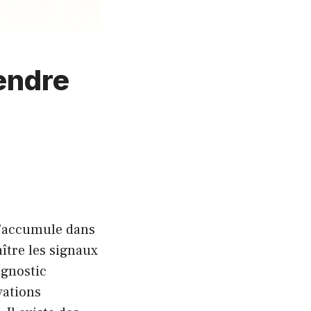
rendre
s’accumule dans
ître les signaux
agnostic
vations