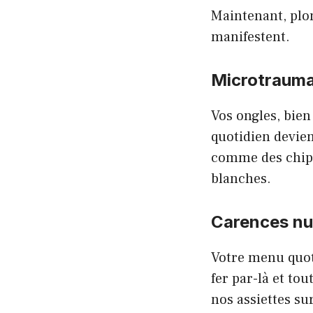
Maintenant, plo
manifestent.
Microtrauma
Vos ongles, bie
quotidien devie
comme des chips
blanches.
Carences nut
Votre menu quoti
fer par-là et tou
nos assiettes sur