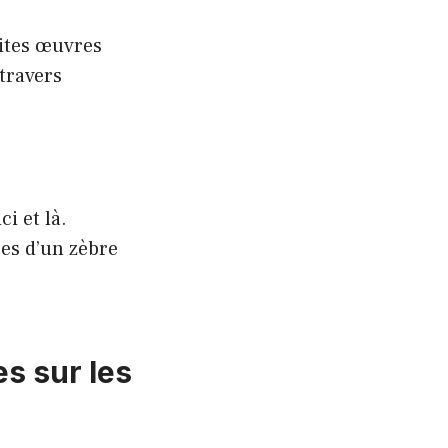
tites œuvres
travers
i et là.
es d’un zèbre
s sur les