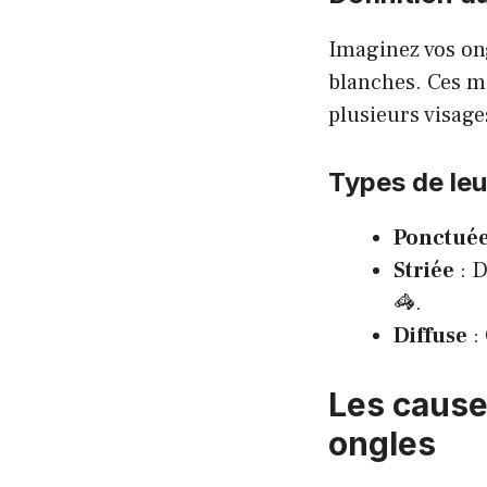
Imaginez vos ong
blanches. Ces ma
plusieurs visage
Types de le
Ponctué
Striée
: D
🦓.
Diffuse
: 
Les cause
ongles