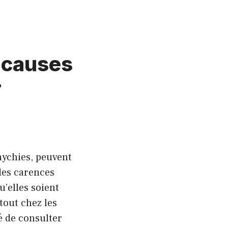
: causes
r
nychies, peuvent
des carences
u’elles soient
tout chez les
é de consulter