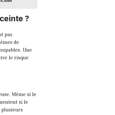
ceinte ?
st pas
lèmes de
coupables. Une
er le risque
ieuse. Même si le
mentent si le
 plusieurs