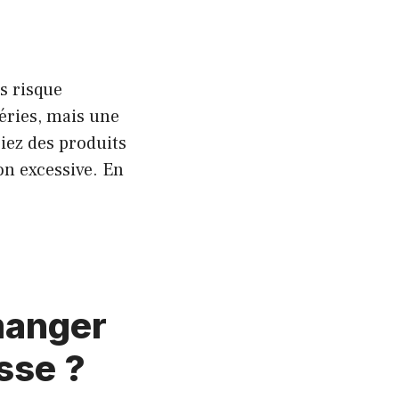
ns risque
éries, mais une
giez des produits
on excessive. En
manger
sse ?