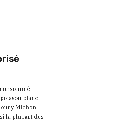
orisé
re consommé
e poisson blanc
Fleury Michon
si la plupart des