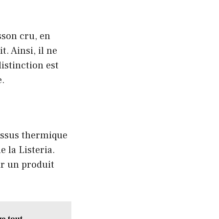
isson cru, en
. Ainsi, il ne
istinction est
e.
cessus thermique
 la Listeria.
r un produit
e tout