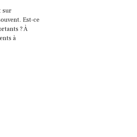
t sur
souvent. Est-ce
rtants ? À
ents à