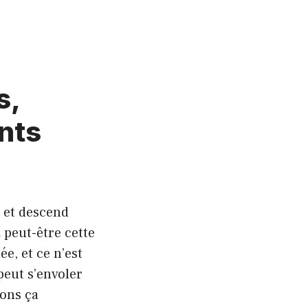
s,
nts
e et descend
 peut-être cette
e, et ce n’est
peut s’envoler
tons ça