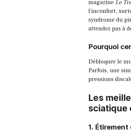
magazine
Le Tr
l’inconfort, sur
syndrome du pir
attendez pas à de
Pourquoi ce
Débloquer le mus
Parfois, une sim
pressions disca
Les meill
sciatique
1. Étirement