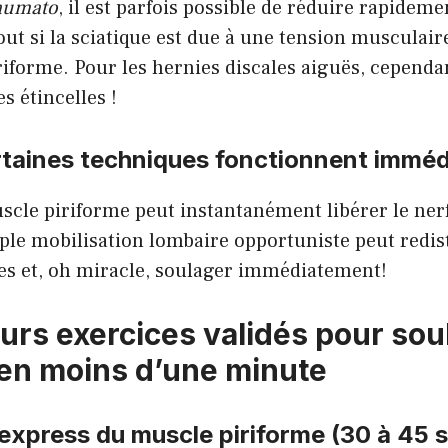
aumato
, il est parfois possible de réduire rapidemen
tout si la sciatique est due à une tension musculair
iforme. Pour les hernies discales aiguës, cependa
s étincelles !
rtaines techniques fonctionnent immé
cle piriforme peut instantanément libérer le nerf
ple mobilisation lombaire opportuniste peut redis
les et, oh miracle, soulager immédiatement!
eurs exercices validés pour so
 en moins d’une minute
 express du muscle piriforme (30 à 45 