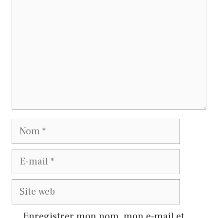
Nom
E-
mail
Site
web
Enregistrer mon nom, mon e-mail et