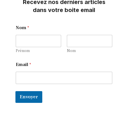
Recevez nos derniers articles
dans votre boite email
Nom
*
Prénom
Nom
N
Email
*
o
m
N
o
m
*
Envoyer