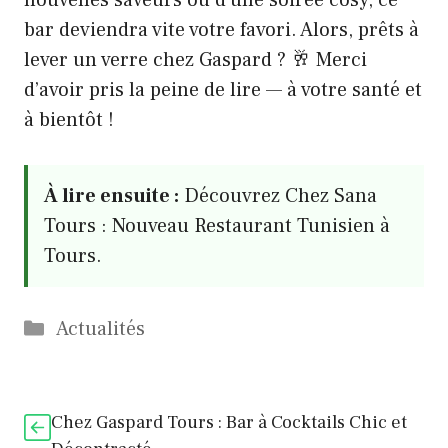
nouvelles saveurs ou d’une soirée cosy, ce
bar deviendra vite votre favori. Alors, prêts à
lever un verre chez Gaspard ? 🥂 Merci
d’avoir pris la peine de lire — à votre santé et
à bientôt !
À lire ensuite :
Découvrez Chez Sana
Tours : Nouveau Restaurant Tunisien à
Tours.
Catégories
Actualités
Chez Gaspard Tours : Bar à Cocktails Chic et