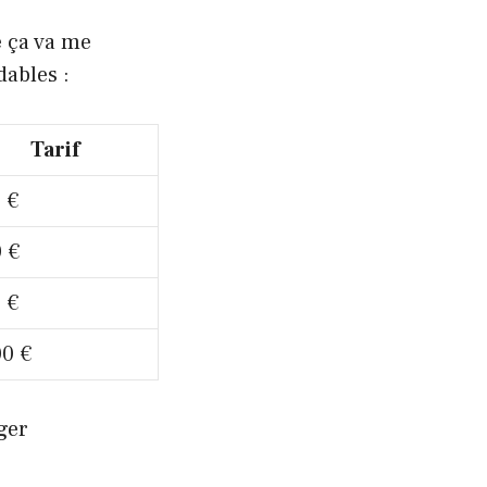
e ça va me
dables :
Tarif
 €
0 €
 €
00 €
ger