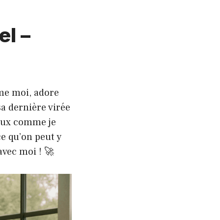
el –
mme moi, adore
sa dernière virée
ieux comme je
ce qu’on peut y
avec moi ! 🚀