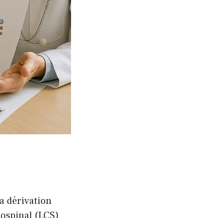
a dérivation
rospinal (LCS)