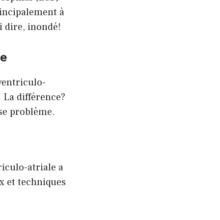
rincipalement à
i dire, inondé!
le
ventriculo-
. La différence?
ose problème.
riculo-atriale a
x et techniques