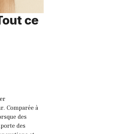
Tout ce
ter
œur. Comparée à
lorsque des
mporte des