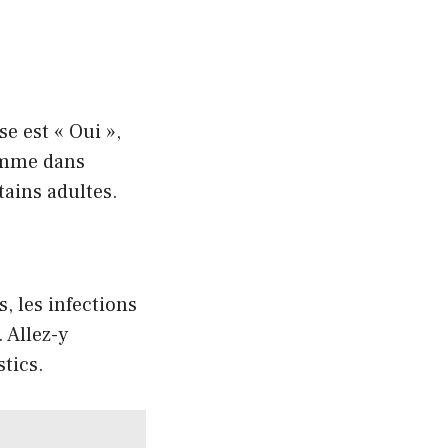
e est « Oui »,
comme dans
tains adultes.
, les infections
 Allez-y
tics.